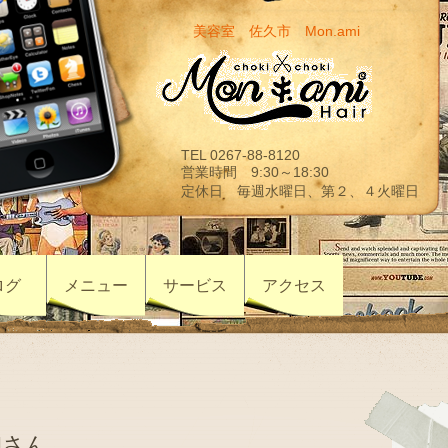
美容室 佐久市 Mon.ami
TEL 0267-88-8120
営業時間 9:30～18:30
定休日 毎週水曜日、第２、４火曜日
ログ
メニュー
サービス
アクセス
Nさん