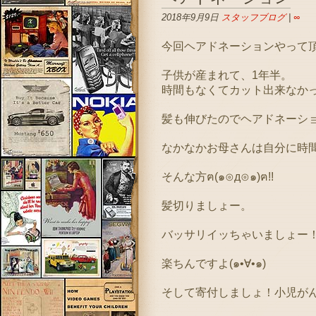
2018年9月9日
スタッフブログ
|
∞
今回ヘアドネーションやって
子供が産まれて、1年半。
時間もなくてカット出来なか
髪も伸びたのでヘアドネーシ
なかなかお母さんは自分に時
そんな方ฅ(๑⊙д⊙๑)ฅ!!
髪切りましょー。
バッサリイッちゃいましょー
楽ちんですよ(๑•∀•๑)
そして寄付しましょ！小児がん