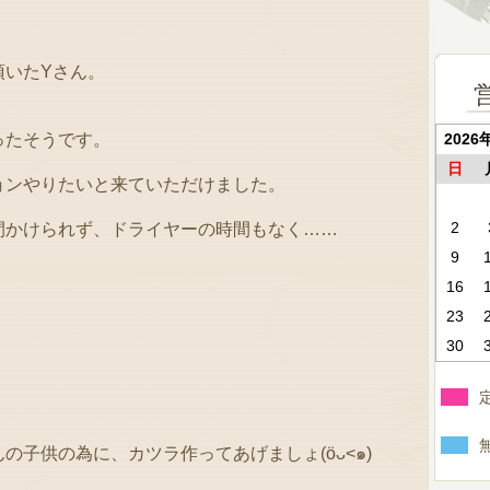
頂いたYさん。
ったそうです。
2026
日
ョンやりたいと来ていただけました。
2
間かけられず、ドライヤーの時間もなく……
9
16
23
30
！
の子供の為に、カツラ作ってあげましょ(öᴗ<๑)