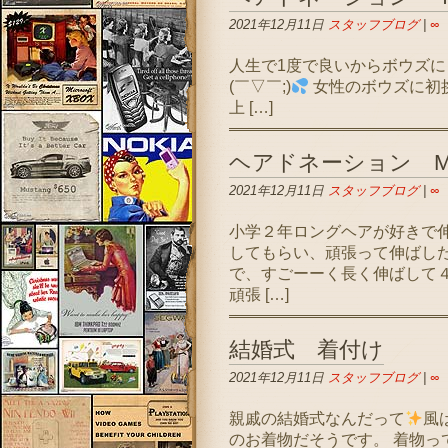
2021年12月11日
スタッフブログ
|
∞
人生で1度で良いからボウズに
(￣▽￣;)
女性のボウズに初
上 […]
ヘアドネーション 
2021年12月11日
スタッフブログ
|
∞
小学２年ロングヘアが好きで
してもらい、頑張って伸ばし
で、すごーーく長く伸ばして
頑張 […]
結婚式 着付け
2021年12月11日
スタッフブログ
|
∞
親戚の結婚式なんだって
風
のお着物だそうです。 着物っ