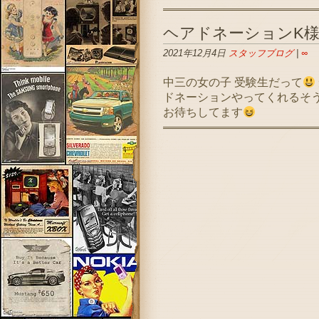
ヘアドネーションK
2021年12月4日
スタッフブログ
|
∞
中三の女の子 受験生だって
ドネーションやってくれるそ
お待ちしてます