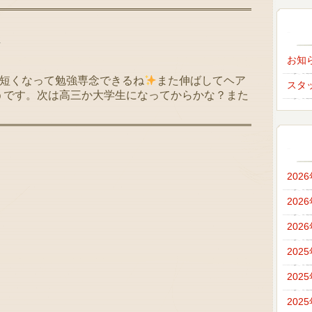
様
お知
短くなって勉強専念できるね
また伸ばしてヘア
スタ
うです。次は高三か大学生になってからかな？また
202
202
202
202
202
202