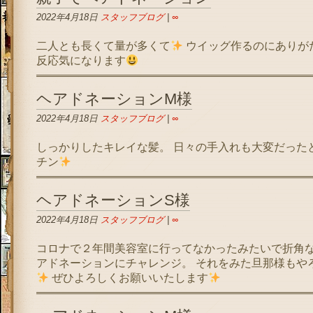
2022年4月18日
スタッフブログ
|
∞
二人とも長くて量が多くて
ウイッグ作るのにありが
反応気になります
ヘアドネーションM様
2022年4月18日
スタッフブログ
|
∞
しっかりしたキレイな髪。 日々の手入れも大変だったと思い
チン
ヘアドネーションS様
2022年4月18日
スタッフブログ
|
∞
コロナで２年間美容室に行ってなかったみたいで折角
アドネーションにチャレンジ。 それをみた旦那様もや
ぜひよろしくお願いいたします