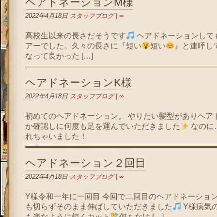
ヘアドネーションM様
2022年4月18日
スタッフブログ
|
∞
高校生以来の長さだそうです
ヘアドネーションして
アーでした。久々の長さに『短い
短い
』と連呼し
なって良かった […]
ヘアドネーションK様
2022年4月18日
スタッフブログ
|
∞
初めてのヘアドネーション。 やりたい髪型がありヘア
か確認しに何度も足を運んでいただきました
なのに
れちゃいました！
ヘアドネーション２回目
2022年4月18日
スタッフブログ
|
∞
Y様令和一年に一回目 今回で二回目のヘアドネーションです
も切らずそのまま伸ばしていただきました
Y様病気
も楽なように短くカット
何もなけ […]