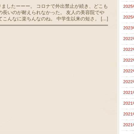
ましたーーー。 コロナで外出禁止が続き、どこも
202
の長いのが耐えられなかった。 友人の美容院でや
202
こんなに楽ちんなのね。 中学生以来の短さ。 […]
202
202
202
202
202
202
202
202
202
202