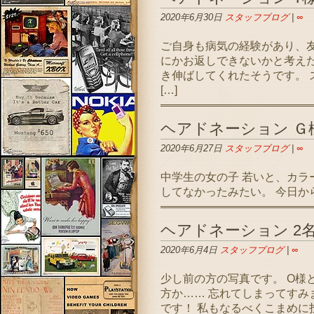
2020年6月30日
スタッフブログ
|
∞
ご自身も病気の経験があり、友
にかお返しできないかと考え
き伸ばしてくれたそうです。 
[…]
ヘアドネーション Ｇ
2020年6月27日
スタッフブログ
|
∞
中学生の女の子 若いと、カラ
してなかったみたい。 今日か
ヘアドネーション 2
2020年6月4日
スタッフブログ
|
∞
少し前の方の写真です。 O様
方か…… 忘れてしまってすみ
です！ 私もなるべくこまめに