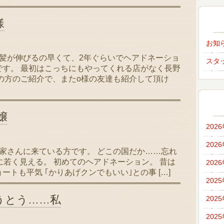
様
お知
髪が伸びるの早くて、2年ぐらいでヘアドネーショ
スタ
す。 最初はこっちにもやってくれる店がなく長野
の方のご紹介で、またo様の友達も紹介して頂け
嬢
202
202
家さんに来ている方です。 どこの国だか……忘れ
に若く見える。 初めてのヘアドネーション。 昔は
202
トも平気 ｢かりあげクンでもいい｣との事 […]
202
うとう……私
202
202