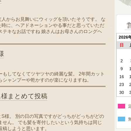
人からお見舞いにウィッグを頂いたそうです。 な
た時に、ヘアドネーションやる事だと思っていただ
ステキなお話ですね 娘さんはお母さんのロングヘ
2026
日
様
2
9
ーもしてなくてツヤツヤの綺麗な髪。 2年間カット
16
らシャンプーや乾かすのが楽になりますね。
23
30
名様まとめて投稿
とS様。 別の日の写真ですがどっちがどっちがどの
ません。 でも髪を寄付したいという気持ちは同じ
投稿しようと思います。