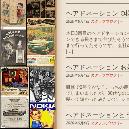
ヘアドネーション O
2020年6月4日
スタッフブログ
|
∞
本日3回目のヘアドネーション
ンできる長さまで伸びたそうで
まで行ってたそうです。 会社
[…]
ヘアドネーション お
2020年6月4日
スタッフブログ
|
∞
研修で2年？かな？こっちの農
てしまいましたが、30代なの
髪って短かったみたいで、ショー
ヘアドネーションと
2020年6月4日
スタッフブログ
|
∞