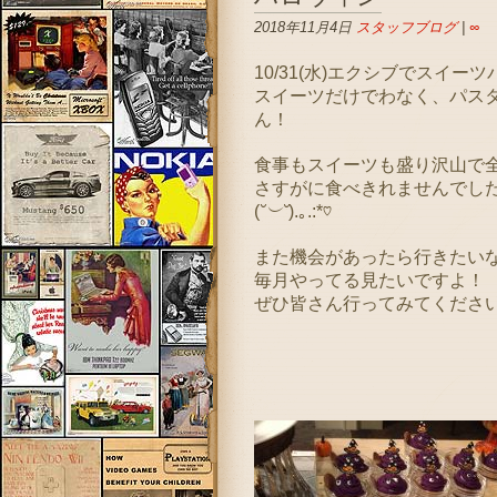
2018年11月4日
スタッフブログ
|
∞
10/31(水)エクシブでスイ
スイーツだけでわなく、パス
ん！
食事もスイーツも盛り沢山で
さすがに食べきれませんでし
(
˘︶˘
).｡.:*♡
また機会があったら行きたい
毎月やってる見たいですよ！
ぜひ皆さん行ってみてください( *