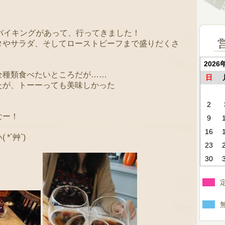
ーツバイキングがあって、行ってきました！
タやサラダ、そしてローストビーフまで盛りだくさ
2026
全種類食べたいところだが……
日
たが、トーーっても美味しかった
2
なー！
9
16
´艸`)
23
30