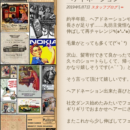
2019年5月7日
スタッフブログ
|
∞
約半年前、ヘアドネーション
長さが足りず……丸坊主覚悟
伸ばして再チャレンジ٩(๑❛ᴗ❛
毛量がとっても多くて(*´ч ` *)
沢山、髪寄付できて良かったで
久々のショートらしくて、帰っ
かなり嬉しそうです(ㅅ´ ˘ `)」
そう言って頂けて嬉しいです
ヘアドネーション出来た喜び
社交ダンス始めたみたいでフ
ギリギリでおまかせヘアーに
またこれから少し伸ばしてフ