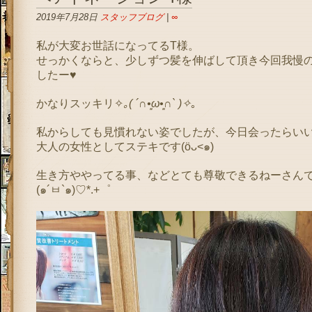
2019年7月28日
スタッフブログ
|
∞
私が大変お世話になってるT様。
せっかくならと、少しずつ髪を伸ばして頂き今回我慢
したー♥
かなりスッキリ✧
｡( ´∩•͈ω•͈∩` )✧
｡
私からしても見慣れない姿でしたが、今日会ったらいい
大人の女性としてステキです(öᴗ<๑)
生き方ややってる事、などとても尊敬できるねーさん
(๑´ㅂ`๑)♡*.+゜