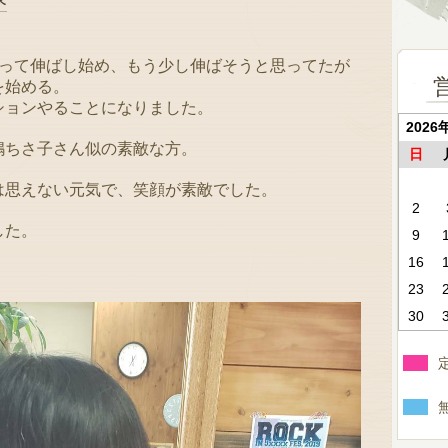
知って伸ばし始め、もう少し伸ばそうと思ってたが
を始める。
ションやることになりました。
2026
嶋ちさ子さん似の素敵な方。
日
は思えない元気で、笑顔が素敵でした。
2
した。
9
16
23
30