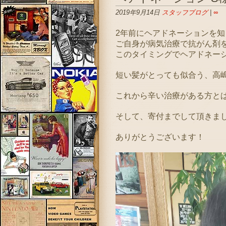
2019年9月14日
スタッフブログ
|
∞
2年前にヘアドネーションを
ご自身が病気治療で抗がん剤
このタイミングでヘアドネー
短い髪がとっても似合う、高
これから辛い治療がある方と
そして、寄付までして頂きま
ありがとうございます！