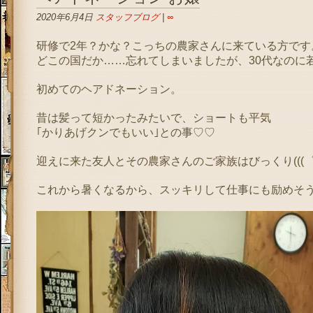
2020年6月4日
スタッフブログ
|
∞
研修で2年？かな？こっちの農家さんに来ている方です
どこの国だか……忘れてしまいましたが、30代なのに
初めてのヘアドネーション。
昔は髪って短かったみたいで、ショートも平気
｢かりあげクンでもいい｣との事♡♡
迎えに来た友人とその農家さんのご家族はびっくり(((゜Д
これから暑くなるから、スッキリして仕事にも励めそ