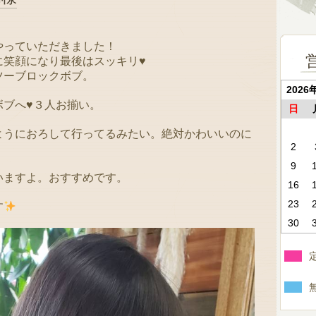
やっていただきました！
笑顔になり最後はスッキリ♥️
ツーブロックボブ。
2026
ブへ♥️３人お揃い。
日
ようにおろして行ってるみたい。絶対かわいいのに
2
9
いますよ。おすすめです。
16
23
す
30