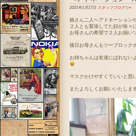
2021年1月17日
スタッフブログ
|
∞
娘さん二人ヘアドネーション
２人とも緊張してた顔が徐々に
お母さんの希望で２人お揃い
後日お母さんもツーブロックボ
お姉ちゃんは友達にばれない
マスクかけやすくていいと思
またよろしくお願いいたしま