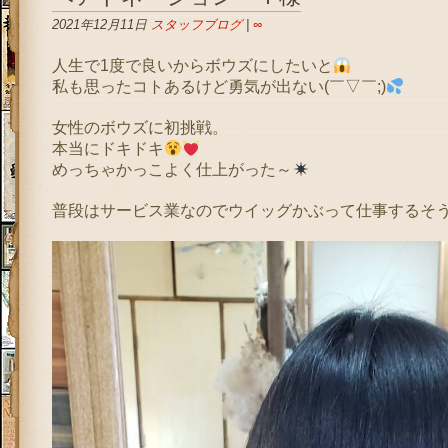
2021年12月11日
スタッフブログ
|
∞
人生で1度で良いからボウズにしたいと
私も思ったコトあるけど勇気が出ない(￣▽￣;)
女性のボウズに初挑戦。
本当にドキドキ
めっちゃかっこよく仕上がった～
普段はサービス業なのでウイッグかぶって仕事するそ